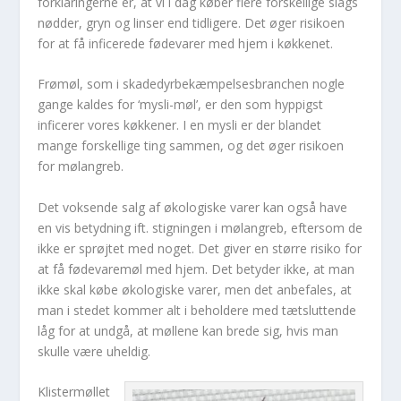
forklaringerne er, at vi i dag køber flere forskellige slags
nødder, gryn og linser end tidligere. Det øger risikoen
for at få inficerede fødevarer med hjem i køkkenet.
Frømøl, som i skadedyrbekæmpelsesbranchen nogle
gange kaldes for ‘mysli-møl’, er den som hyppigst
inficerer vores køkkener. I en mysli er der blandet
mange forskellige ting sammen, og det øger risikoen
for mølangreb.
Det voksende salg af økologiske varer kan også have
en vis betydning ift. stigningen i mølangreb, eftersom de
ikke er sprøjtet med noget. Det giver en større risiko for
at få fødevaremøl med hjem. Det betyder ikke, at man
ikke skal købe økologiske varer, men det anbefales, at
man i stedet kommer alt i beholdere med tætsluttende
låg for at undgå, at møllene kan brede sig, hvis man
skulle være uheldig.
Klistermøllet