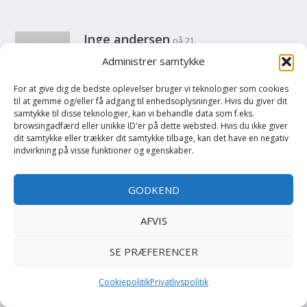
Inge andersen
på 21.
september 2016 ved 12:26 pm
Administrer samtykke
Jeg har fået møl i en lækker
hjemmestrikket bluse. Jeg har
For at give dig de bedste oplevelser bruger vi teknologier som cookies
til at gemme og/eller få adgang til enhedsoplysninger. Hvis du giver dit
vasket skuffer og trøje, og lagt
samtykke til disse teknologier, kan vi behandle data som f.eks.
den i fryseren. Der lå et dødt
browsingadfærd eller unikke ID'er på dette websted. Hvis du ikke giver
insekt i skuffen. Mørkebrunt og
dit samtykke eller trækker dit samtykke tilbage, kan det have en negativ
indvirkning på visse funktioner og egenskaber.
2 cm langt. Andet tøj i skuffen
er ikke angrebet, bomuld og
kunststof. Jeg håber ikke, det
GODKEND
kommer fra det faste
gulvtæppe. Hvilken møl er det,
AFVIS
og hvordan forebygger jeg???
SE PRÆFERENCER
SVAR
Cookiepolitik
Privatlivspolitik
lisbeth steenstrup