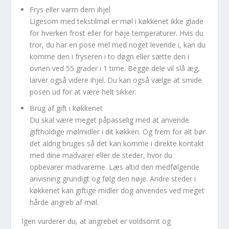
Frys eller varm dem ihjel
Ligesom med tekstilmøl er møl i køkkenet ikke glade
for hverken frost eller for høje temperaturer. Hvis du
tror, du har en pose mel med noget levende i, kan du
komme den i fryseren i to døgn eller sætte den i
ovnen ved 55 grader i 1 time. Begge dele vil slå æg,
larver også videre ihjel. Du kan også vælge at smide
posen ud for at være helt sikker.
Brug af gift i køkkenet
Du skal være meget påpasselig med at anvende
giftholdige mølmidler i dit køkken. Og frem for alt bør
det aldrig bruges så det kan komme i direkte kontakt
med dine madvarer eller de steder, hvor du
opbevarer madvarerne. Læs altid den medfølgende
anvisning grundigt og følg den nøje. Andre steder i
køkkenet kan giftige midler dog anvendes ved meget
hårde angreb af møl.
Igen vurderer du, at angrebet er voldsomt og