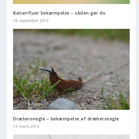
Bananfluer bekæmpelse – sådan gør du
19. september 2014
Dræbersnegle – bekæmpelse af dræbersnegle
13. marts 2014