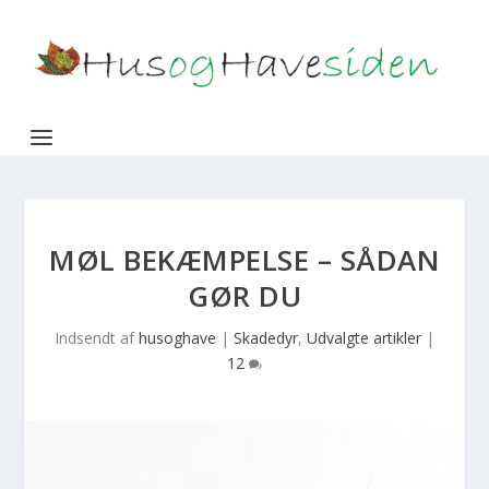
MØL BEKÆMPELSE – SÅDAN
GØR DU
Indsendt af
husoghave
|
Skadedyr
,
Udvalgte artikler
|
12