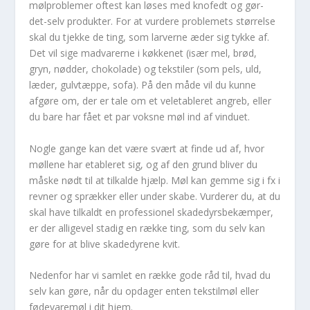
mølproblemer oftest kan løses med knofedt og gør-
det-selv produkter. For at vurdere problemets størrelse
skal du tjekke de ting, som larverne æder sig tykke af.
Det vil sige madvarerne i køkkenet (især mel, brød,
gryn, nødder, chokolade) og tekstiler (som pels, uld,
læder, gulvtæppe, sofa). På den måde vil du kunne
afgøre om, der er tale om et veletableret angreb, eller
du bare har fået et par voksne møl ind af vinduet.
Nogle gange kan det være svært at finde ud af, hvor
møllene har etableret sig, og af den grund bliver du
måske nødt til at tilkalde hjælp. Møl kan gemme sig i fx i
revner og sprækker eller under skabe. Vurderer du, at du
skal have tilkaldt en professionel skadedyrsbekæmper,
er der alligevel stadig en række ting, som du selv kan
gøre for at blive skadedyrene kvit.
Nedenfor har vi samlet en række gode råd til, hvad du
selv kan gøre, når du opdager enten tekstilmøl eller
fødevaremøl i dit hjem.