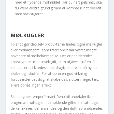
med et flydende mølmiddel. Har du haft pelsmøl, skal
du være ekstra grundig med at komme rundt overalt
med støvsugeren.
MØLKUGLER
I blandt gør-det-selv produkterne findes også mølkugler
eller mølhængere, som traditionelt har været meget
anvendte til mølbekæmpelse. Det er papirstrimler
imprægneret med insektgift, som afgives i luften. De
kan placeres i klædeskabe, dragtposer eller på hylder i
skabe og i skuffer. For at opnå en god virkning
forudsætter det dog, at skabe osv. slutter meget tæt,
ellers opnås ingen effekt.
Skadedyrbekæmperfirmaet Rentokil anbefaler ikke
brugen af mølkugler indeholdende giften naftalin pga.
de kemikalier, der anvendes og den duft, som udsendes