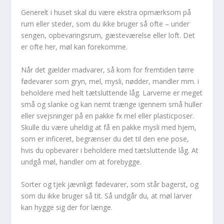
Generelt i huset skal du være ekstra opmærksom på
rum eller steder, som du ikke bruger så ofte – under
sengen, opbevaringsrum, gæsteværelse eller loft. Det
er ofte her, møl kan forekomme.
Når det gælder madvarer, så kom for fremtiden tørre
fødevarer som gryn, mel, mysli, nødder, mandler mm. i
beholdere med helt tætsluttende låg. Larverne er meget
små og slanke og kan nemt trænge igennem små huller
eller svejsninger på en pakke fx mel eller plasticposer.
Skulle du være uheldig at få en pakke mysli med hjem,
som er inficeret, begrænser du det til den ene pose,
hvis du opbevarer i beholdere med tætsluttende låg. At
undgå møl, handler om at forebygge.
Sorter og tjek jævnligt fødevarer, som står bagerst, og
som du ikke bruger så tit. Så undgår du, at møl larver
kan hygge sig der for længe.