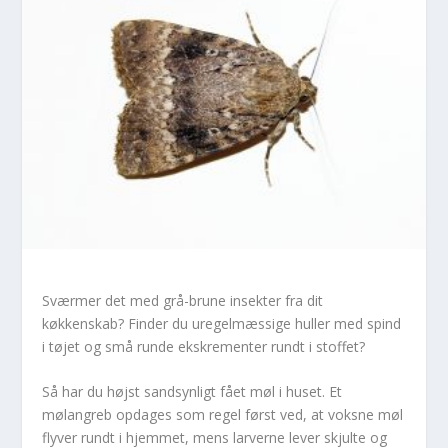
Sværmer det med grå-brune insekter fra dit
køkkenskab? Finder du uregelmæssige huller med spind
i tøjet og små runde ekskrementer rundt i stoffet?
Så har du højst sandsynligt fået møl i huset. Et
mølangreb opdages som regel først ved, at voksne møl
flyver rundt i hjemmet, mens larverne lever skjulte og