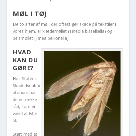
MØL I TØJ
De to arter af møl, der oftest gør skade på tekstiler i
vores hjem, er klædemøllet (
Tineola bisselliella) og
pelsmøllet
(Tinea pellionella
).
HVAD
KAN DU
GØRE?
Hos Statens
Skadedyrlabor
atorium har
de en række
råd, som er
værd at lytte
til.
Start med at