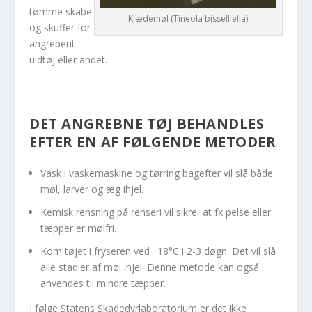
tømme skabe
Klædemøl (Tineola bisselliella)
og skuffer for
angrebent
uldtøj eller andet.
DET ANGREBNE TØJ BEHANDLES
EFTER EN AF FØLGENDE METODER
Vask i vaskemaskine og tørring bagefter vil slå både
møl, larver og æg ihjel.
Kemisk rensning på renseri vil sikre, at fx pelse eller
tæpper er mølfri.
Kom tøjet i fryseren ved ÷18°C i 2-3 døgn. Det vil slå
alle stadier af møl ihjel. Denne metode kan også
anvendes til mindre tæpper.
I følge Statens Skadedyrlaboratorium er det ikke