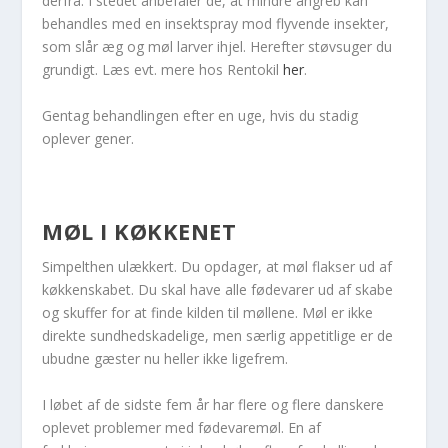
derfra. I stedet anbefaler de, at mindre angreb kan
behandles med en insektspray mod flyvende insekter,
som slår æg og møl larver ihjel. Herefter støvsuger du
grundigt. Læs evt. mere hos Rentokil
her
.
Gentag behandlingen efter en uge, hvis du stadig
oplever gener.
MØL I KØKKENET
Simpelthen ulækkert. Du opdager, at møl flakser ud af
køkkenskabet. Du skal have alle fødevarer ud af skabe
og skuffer for at finde kilden til møllene. Møl er ikke
direkte sundhedskadelige, men særlig appetitlige er de
ubudne gæster nu heller ikke ligefrem.
I løbet af de sidste fem år har flere og flere danskere
oplevet problemer med fødevaremøl. En af