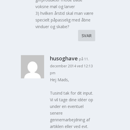
voksne møl og larver
3) hvilken årstid skal man være
specielt påpasselig med åbne
vinduer og skabe?
SVAR
husoghave
på 11.
december 2014 ved 12:13
pm
Hej Mads,
Tusind tak for dit input.
Vi vil tage dine idéer op
under en eventuel
senere
gennemarbejdning af
artiklen eller ved evt.