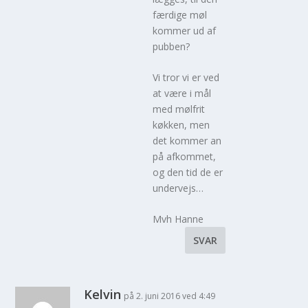
færdige møl
kommer ud af
pubben?
Vi tror vi er ved
at være i mål
med mølfrit
køkken, men
det kommer an
på afkommet,
og den tid de er
undervejs…
Mvh Hanne
SVAR
Kelvin
på 2. juni 2016 ved 4:49