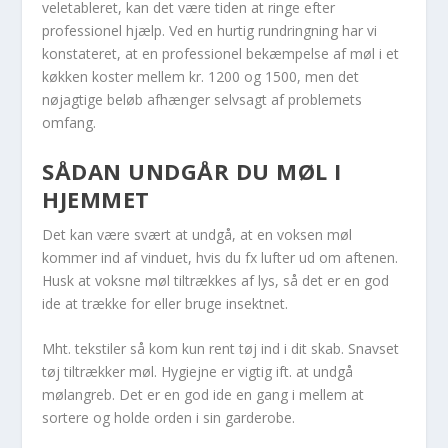
veletableret, kan det være tiden at ringe efter
professionel hjælp. Ved en hurtig rundringning har vi
konstateret, at en professionel bekæmpelse af møl i et
køkken koster mellem kr. 1200 og 1500, men det
nøjagtige beløb afhænger selvsagt af problemets
omfang.
SÅDAN UNDGÅR DU MØL I
HJEMMET
Det kan være svært at undgå, at en voksen møl
kommer ind af vinduet, hvis du fx lufter ud om aftenen.
Husk at voksne møl tiltrækkes af lys, så det er en god
ide at trække for eller bruge insektnet.
Mht. tekstiler så kom kun rent tøj ind i dit skab. Snavset
tøj tiltrækker møl. Hygiejne er vigtig ift. at undgå
mølangreb. Det er en god ide en gang i mellem at
sortere og holde orden i sin garderobe.