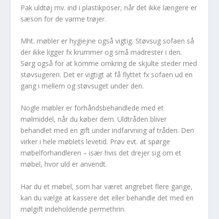
Pak uldtøj mv. ind i plastikposer, når det ikke længere er
sæson for de varme trøjer.
Mht. møbler er hygiejne også vigtig. Støvsug sofaen så
der ikke ligger fx krummer og små madrester i den.
Sørg også for at komme omkring de skjulte steder med
støvsugeren. Det er vigtigt at få flyttet fx sofaen ud en
gang i mellem og støvsuget under den.
Nogle møbler er forhåndsbehandlede med et
mølmiddel, når du køber dem. Uldtråden bliver
behandlet med en gift under indfarvning af tråden. Den
virker i hele møblets levetid. Prøv evt. at spørge
møbelforhandleren – især hvis det drejer sig om et
møbel, hvor uld er anvendt.
Har du et møbel, som har været angrebet flere gange,
kan du vælge at kassere det eller behandle det med en
mølgift indeholdende permethrin.