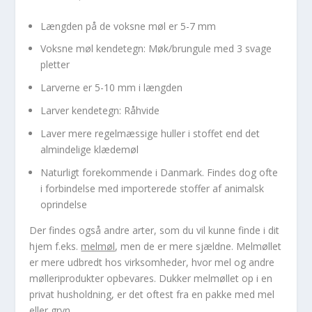
Længden på de voksne møl er 5-7 mm
Voksne møl kendetegn: Møk/brungule med 3 svage
pletter
Larverne er 5-10 mm i længden
Larver kendetegn: Råhvide
Laver mere regelmæssige huller i stoffet end det
almindelige klædemøl
Naturligt forekommende i Danmark. Findes dog ofte
i forbindelse med importerede stoffer af animalsk
oprindelse
Der findes også andre arter, som du vil kunne finde i dit
hjem f.eks.
melmøl
, men de er mere sjældne. Melmøllet
er mere udbredt hos virksomheder, hvor mel og andre
mølleriprodukter opbevares. Dukker melmøllet op i en
privat husholdning, er det oftest fra en pakke med mel
eller gryn.