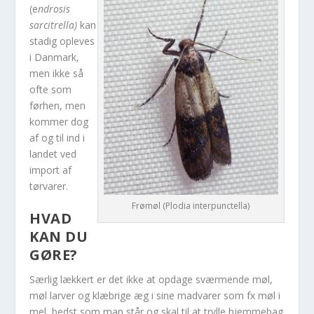
(
e
ndrosis
sarcitrella
)
kan
stadig opleves
i Danmark,
men ikke så
ofte som
førhen, men
kommer dog
af og til ind i
landet ved
import af
tørvarer.
Frømøl (Plodia interpunctella)
HVAD
KAN DU
GØRE?
Særlig lækkert er det ikke at opdage sværmende møl,
møl larver og klæbrige æg i sine madvarer som fx møl i
mel, bedst som man står og skal til at trylle hjemmebag