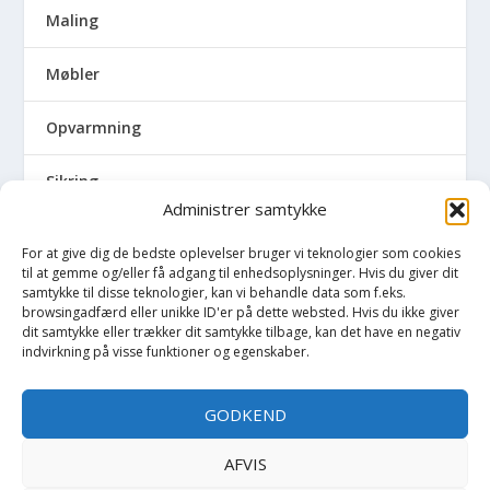
Maling
Møbler
Opvarmning
Sikring
Administrer samtykke
Skadedyr
For at give dig de bedste oplevelser bruger vi teknologier som cookies
til at gemme og/eller få adgang til enhedsoplysninger. Hvis du giver dit
Udendørs
samtykke til disse teknologier, kan vi behandle data som f.eks.
browsingadfærd eller unikke ID'er på dette websted. Hvis du ikke giver
dit samtykke eller trækker dit samtykke tilbage, kan det have en negativ
Udvalgte artikler
indvirkning på visse funktioner og egenskaber.
Vedligeholdelse
GODKEND
Vinduer og døre
AFVIS