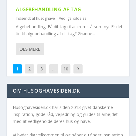
ALGEBEHANDLING AF TAG
Indsendt af
husoghave
|
Vedligeholdelse
Algebehandling: Få dit tag til at fremstå som nyt Er det
tid til algebehandling af dit tag? Grønne...
LÆS MERE
1
2
3
…
10
OM HUSOGHAVESIDEN.DK
Husoghavesiden.dk har siden 2013 givet danskerne
inspiration, gode råd, vejledning og guides til arbejdet
med at vedligeholde deres hus og have.
Vi byder dig velkommen til og håber du finder inspiartion