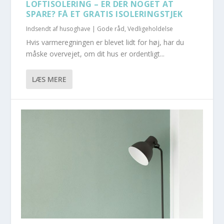
LOFTISOLERING – ER DER NOGET AT
SPARE? FÅ ET GRATIS ISOLERINGSTJEK
Indsendt af
husoghave
|
Gode råd
,
Vedligeholdelse
Hvis varmeregningen er blevet lidt for høj, har du
måske overvejet, om dit hus er ordentligt...
LÆS MERE