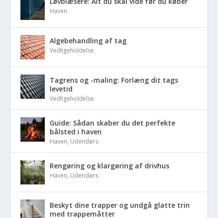
Løvblæsere: Alt du skal vide før du køber
Haven
Algebehandling af tag
Vedligeholdelse
Tagrens og -maling: Forlæng dit tags
levetid
Vedligeholdelse
Guide: Sådan skaber du det perfekte
bålsted i haven
Haven
,
Udendørs
Rengøring og klargøring af drivhus
Haven
,
Udendørs
Beskyt dine trapper og undgå glatte trin
med trappemåtter