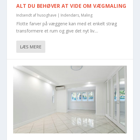
ALT DU BEHØVER AT VIDE OM VÆGMALING
Indsendt af
husoghave
|
Indendørs
,
Maling
Flotte farver på væggene kan med et enkelt strøg
transformere et rum og give det nyt liv....
LÆS MERE