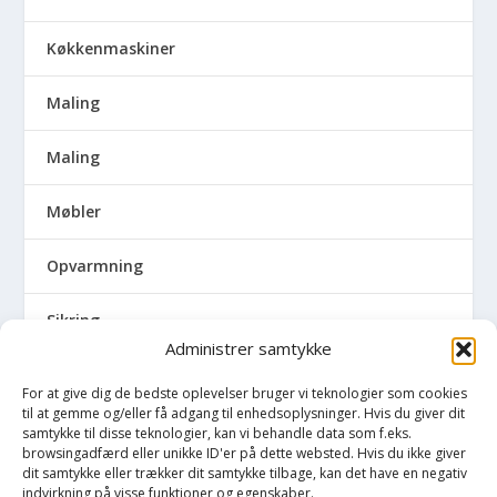
Køkkenmaskiner
Maling
Maling
Møbler
Opvarmning
Sikring
Administrer samtykke
Skadedyr
For at give dig de bedste oplevelser bruger vi teknologier som cookies
til at gemme og/eller få adgang til enhedsoplysninger. Hvis du giver dit
Udendørs
samtykke til disse teknologier, kan vi behandle data som f.eks.
browsingadfærd eller unikke ID'er på dette websted. Hvis du ikke giver
dit samtykke eller trækker dit samtykke tilbage, kan det have en negativ
Udvalgte artikler
indvirkning på visse funktioner og egenskaber.