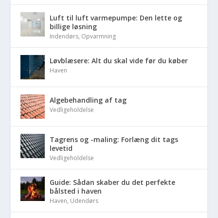
Luft til luft varmepumpe: Den lette og
billige løsning
Indendørs
,
Opvarmning
Løvblæsere: Alt du skal vide før du køber
Haven
Algebehandling af tag
Vedligeholdelse
Tagrens og -maling: Forlæng dit tags
levetid
Vedligeholdelse
Guide: Sådan skaber du det perfekte
bålsted i haven
Haven
,
Udendørs