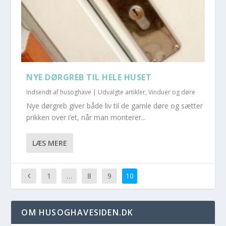
NYE DØRGREB TIL HELE HUSET
Indsendt af
husoghave
|
Udvalgte artikler
,
Vinduer og døre
Nye dørgreb giver både liv til de gamle døre og sætter
prikken over i’et, når man monterer...
LÆS MERE
1
…
8
9
10
OM HUSOGHAVESIDEN.DK