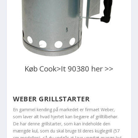
Køb Cook>It 90380 her >>
WEBER GRILLSTARTER
En gammel kending på markedet er firmaet Weber,
som laver alt hvad hjertet kan begære af grilltilbehør.
De har denne grillstarter, som kan indeholde den
mængde kul, som du skal bruge til deres kuglegrill (57
cm modellen), så du undgår at lave unødigt mange kul.