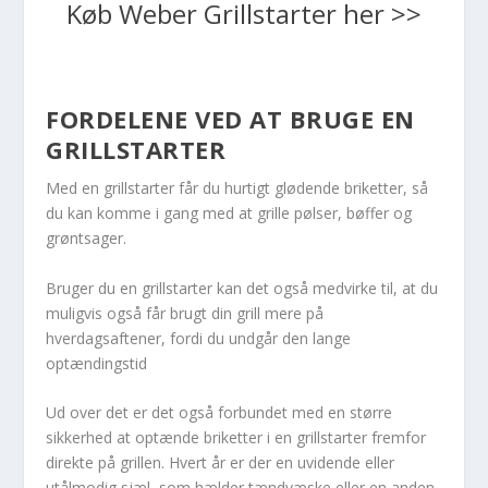
Køb Weber Grillstarter her >>
FORDELENE VED AT BRUGE EN
GRILLSTARTER
Med en grillstarter får du hurtigt glødende briketter, så
du kan komme i gang med at grille pølser, bøffer og
grøntsager.
Bruger du en grillstarter kan det også medvirke til, at du
muligvis også får brugt din grill mere på
hverdagsaftener, fordi du undgår den lange
optændingstid
Ud over det er det også forbundet med en større
sikkerhed at optænde briketter i en grillstarter fremfor
direkte på grillen. Hvert år er der en uvidende eller
utålmodig sjæl, som hælder tændvæske eller en anden