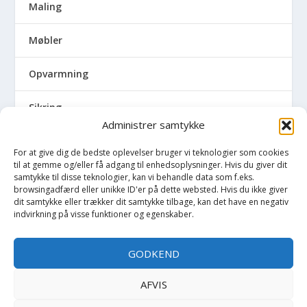
Maling
Møbler
Opvarmning
Sikring
Administrer samtykke
Skadedyr
For at give dig de bedste oplevelser bruger vi teknologier som cookies
til at gemme og/eller få adgang til enhedsoplysninger. Hvis du giver dit
Udendørs
samtykke til disse teknologier, kan vi behandle data som f.eks.
browsingadfærd eller unikke ID'er på dette websted. Hvis du ikke giver
dit samtykke eller trækker dit samtykke tilbage, kan det have en negativ
Udvalgte artikler
indvirkning på visse funktioner og egenskaber.
Vedligeholdelse
GODKEND
Vinduer og døre
AFVIS