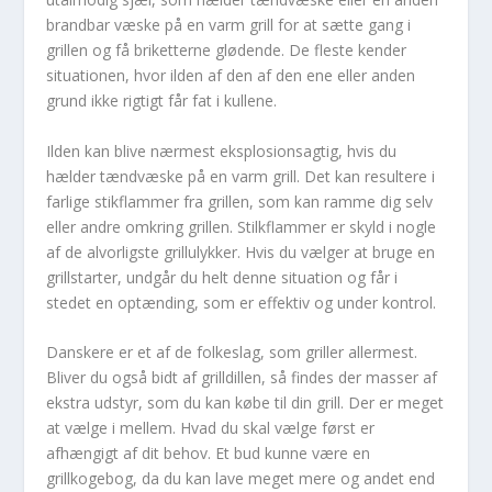
brandbar væske på en varm grill for at sætte gang i
grillen og få briketterne glødende. De fleste kender
situationen, hvor ilden af den af den ene eller anden
grund ikke rigtigt får fat i kullene.
Ilden kan blive nærmest eksplosionsagtig, hvis du
hælder tændvæske på en varm grill. Det kan resultere i
farlige stikflammer fra grillen, som kan ramme dig selv
eller andre omkring grillen. Stilkflammer er skyld i nogle
af de alvorligste grillulykker. Hvis du vælger at bruge en
grillstarter, undgår du helt denne situation og får i
stedet en optænding, som er effektiv og under kontrol.
Danskere er et af de folkeslag, som griller allermest.
Bliver du også bidt af grilldillen, så findes der masser af
ekstra udstyr, som du kan købe til din grill. Der er meget
at vælge i mellem. Hvad du skal vælge først er
afhængigt af dit behov. Et bud kunne være en
grillkogebog, da du kan lave meget mere og andet end