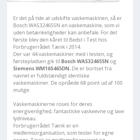
Er det på tide at udskifte vaskemaskinen, så er
Bosch WAS32465SN
en vaskemaskine, som vi
uden betænkeligheder kan anbefale. For det
første blev den kåret til
Bedst i Test
hos
Forbrugerrådet Tænk i 2014.
Der var 44 vaskemaskiner med i testen, og
førstepladsen gik til
Bosch WAS32465SN
og
Siemens WM16S465DN.
De er bortset
fra
navnet er fuldstændigt identiske
vaskemaskiner. De opnåede 68 point ud af 100
mulige.
Vaskemaskinerne roses for deres
energivenlighed, fantastiske vaskeevne og lave
lydniveau.
Forbrugerrådet Tænk er en
medlemsorganisation, som tester for egne