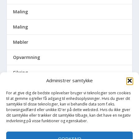
Maling
Maling
Møbler
Opvarmning
Sikring
Administrer samtykke
Skadedyr
For at give dig de bedste oplevelser bruger vi teknologier som cookies
til at gemme og/eller få adgang til enhedsoplysninger. Hvis du giver dit
Udendørs
samtykke til disse teknologier, kan vi behandle data som f.eks.
browsingadfærd eller unikke ID'er på dette websted. Hvis du ikke giver
dit samtykke eller trækker dit samtykke tilbage, kan det have en negativ
Udvalgte artikler
indvirkning på visse funktioner og egenskaber.
Vedligeholdelse
GODKEND