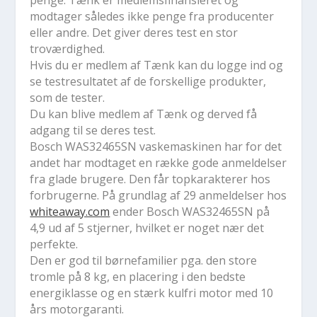
penge. Tænk er medlemsfinansieret og
modtager således ikke penge fra producenter
eller andre. Det giver deres test en stor
troværdighed.
Hvis du er medlem af Tænk kan du logge ind og
se testresultatet af de forskellige produkter,
som de tester.
Du kan blive medlem af Tænk og derved få
adgang til se deres test.
Bosch WAS32465SN
vaskemaskinen
har for det
andet har modtaget en række gode anmeldelser
fra glade brugere. Den får topkarakterer hos
forbrugerne. På grundlag af 29 anmeldelser hos
whiteaway.com
ender
Bosch WAS32465SN
på
4,9 ud af 5 stjerner, hvilket er noget nær det
perfekte.
Den er god til børnefamilier pga. den store
tromle på 8 kg, en placering i den bedste
energiklasse og en stærk kulfri motor med 10
års motorgaranti.